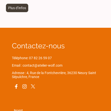
Plus d’infos
Contactez-nous
Téléphone: 07 82 26 59 07
Email : contact@atelier-wolf.com
Adresse : 4, Rue de la Fontchevrière, 36230 Neuvy Saint
Sépulchre, France
Nom
*